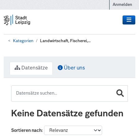
Zum Hauptinhalt wechseln
Anmelden
Kategorien
Landwirtschaft, Fischerei,...
Datensätze
Über uns
Keine Datensätze gefunden
Sortieren nach