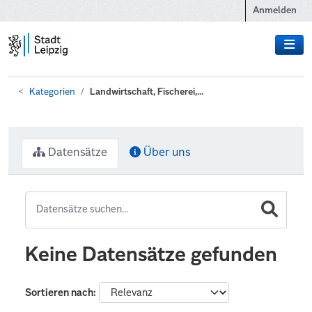
Zum Hauptinhalt wechseln
Anmelden
Kategorien
Landwirtschaft, Fischerei,...
Datensätze
Über uns
Keine Datensätze gefunden
Sortieren nach