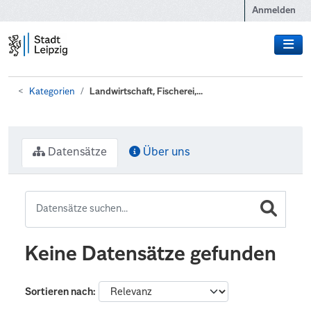
Zum Hauptinhalt wechseln
Anmelden
Kategorien
Landwirtschaft, Fischerei,...
Datensätze
Über uns
Keine Datensätze gefunden
Sortieren nach