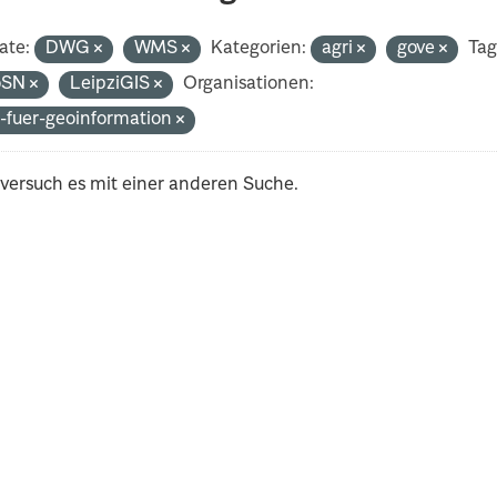
ate:
DWG
WMS
Kategorien:
agri
gove
Tag
oSN
LeipziGIS
Organisationen:
-fuer-geoinformation
 versuch es mit einer anderen Suche.