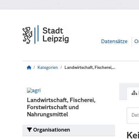
Zum Hauptinhalt wechseln
Datensätze
O
Kategorien
Landwirtschaft, Fischerei,...
Landwirtschaft, Fischerei,
Forstwirtschaft und
Nahrungsmittel
Organisationen
Ke