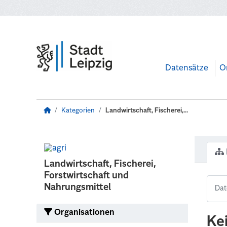
Zum Hauptinhalt wechseln
Datensätze
O
Kategorien
Landwirtschaft, Fischerei,...
Landwirtschaft, Fischerei,
Forstwirtschaft und
Nahrungsmittel
Organisationen
Ke