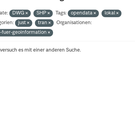
ate:
DWG
SHP
Tags:
opendata
lokal
orien:
just
tran
Organisationen:
-fuer-geoinformation
 versuch es mit einer anderen Suche.