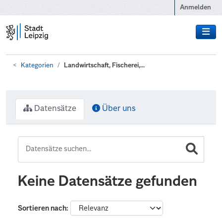
Zum Hauptinhalt wechseln
Anmelden
Kategorien
Landwirtschaft, Fischerei,...
Datensätze
Über uns
Keine Datensätze gefunden
Sortieren nach