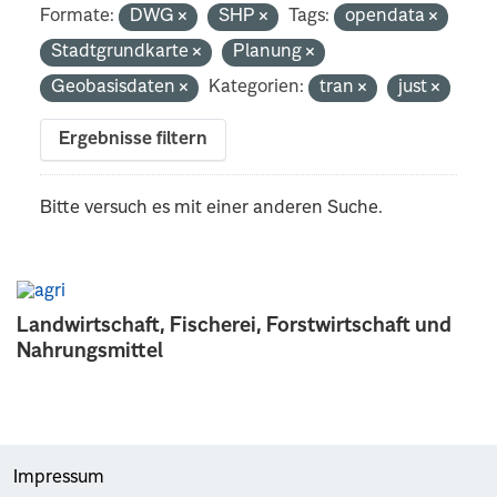
Formate:
DWG
SHP
Tags:
opendata
Stadtgrundkarte
Planung
Geobasisdaten
Kategorien:
tran
just
Ergebnisse filtern
Bitte versuch es mit einer anderen Suche.
Landwirtschaft, Fischerei, Forstwirtschaft und
Nahrungsmittel
Impressum