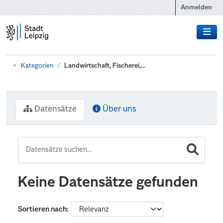
Zum Hauptinhalt wechseln
Anmelden
Kategorien
Landwirtschaft, Fischerei,...
Datensätze
Über uns
Keine Datensätze gefunden
Sortieren nach