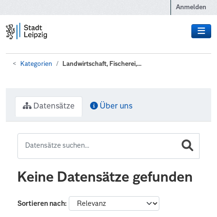
Zum Hauptinhalt wechseln
Anmelden
Kategorien
Landwirtschaft, Fischerei,...
Datensätze
Über uns
Keine Datensätze gefunden
Sortieren nach