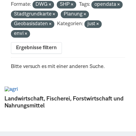
Formate:
DWG
SHP
Tags:
opendata
Stadtgrundkarte
Planung
Geobasisdaten
Kategorien:
just
envi
Ergebnisse filtern
Bitte versuch es mit einer anderen Suche.
Landwirtschaft, Fischerei, Forstwirtschaft und
Nahrungsmittel