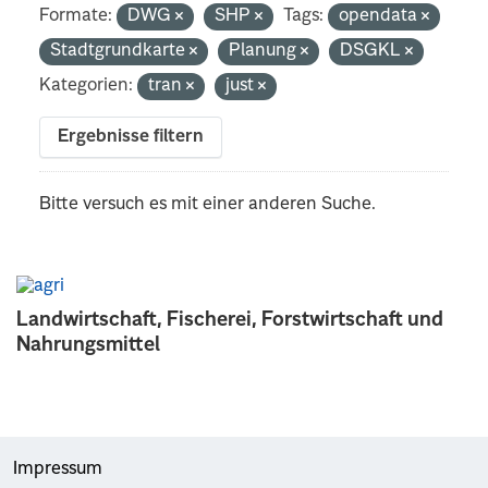
Formate:
DWG
SHP
Tags:
opendata
Stadtgrundkarte
Planung
DSGKL
Kategorien:
tran
just
Ergebnisse filtern
Bitte versuch es mit einer anderen Suche.
Landwirtschaft, Fischerei, Forstwirtschaft und
Nahrungsmittel
Impressum