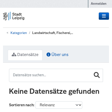
Zum Hauptinhalt wechseln
Anmelden
Kategorien
Landwirtschaft, Fischerei,...
Datensätze
Über uns
Keine Datensätze gefunden
Sortieren nach