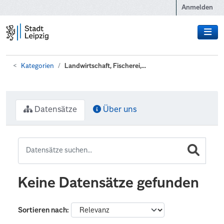
Zum Hauptinhalt wechseln
Anmelden
Kategorien
Landwirtschaft, Fischerei,...
Datensätze
Über uns
Keine Datensätze gefunden
Sortieren nach