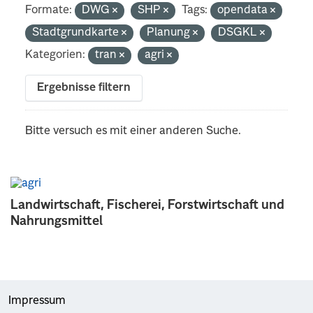
Formate:
DWG
SHP
Tags:
opendata
Stadtgrundkarte
Planung
DSGKL
Kategorien:
tran
agri
Ergebnisse filtern
Bitte versuch es mit einer anderen Suche.
Landwirtschaft, Fischerei, Forstwirtschaft und
Nahrungsmittel
Impressum