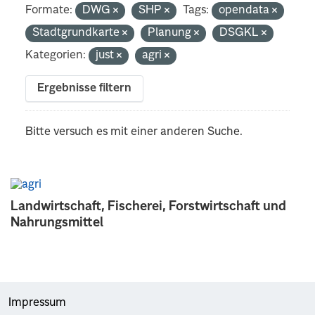
Formate:
DWG
SHP
Tags:
opendata
Stadtgrundkarte
Planung
DSGKL
Kategorien:
just
agri
Ergebnisse filtern
Bitte versuch es mit einer anderen Suche.
Landwirtschaft, Fischerei, Forstwirtschaft und
Nahrungsmittel
Impressum