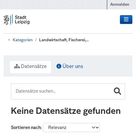
Zum Hauptinhalt wechseln
Anmelden
Kategorien
Landwirtschaft, Fischerei,...
Datensätze
Über uns
Keine Datensätze gefunden
Sortieren nach