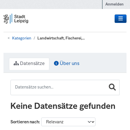
Zum Hauptinhalt wechseln
Anmelden
Kategorien
Landwirtschaft, Fischerei,...
Datensätze
Über uns
Keine Datensätze gefunden
Sortieren nach