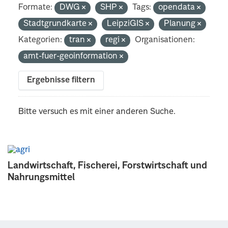
Formate:
DWG
SHP
Tags:
opendata
Stadtgrundkarte
LeipziGIS
Planung
Kategorien:
tran
regi
Organisationen:
amt-fuer-geoinformation
Ergebnisse filtern
Bitte versuch es mit einer anderen Suche.
Landwirtschaft, Fischerei, Forstwirtschaft und
Nahrungsmittel