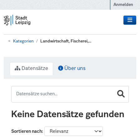
Zum Hauptinhalt wechseln
Anmelden
Kategorien
Landwirtschaft, Fischerei,...
Datensätze
Über uns
Keine Datensätze gefunden
Sortieren nach