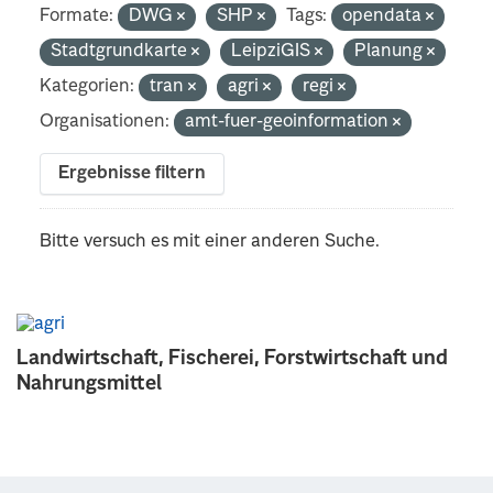
Formate:
DWG
SHP
Tags:
opendata
Stadtgrundkarte
LeipziGIS
Planung
Kategorien:
tran
agri
regi
Organisationen:
amt-fuer-geoinformation
Ergebnisse filtern
Bitte versuch es mit einer anderen Suche.
Landwirtschaft, Fischerei, Forstwirtschaft und
Nahrungsmittel