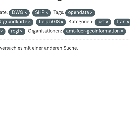
ate:
DWG
SHP
Tags:
opendata
dtgrundkarte
LeipziGIS
Kategorien:
just
tran
i
regi
Organisationen:
amt-fuer-geoinformation
 versuch es mit einer anderen Suche.