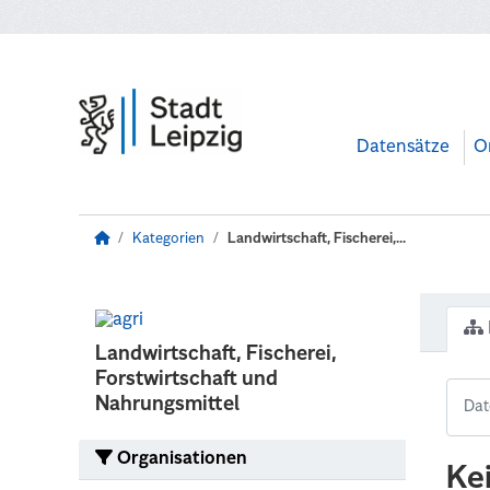
Zum Hauptinhalt wechseln
Datensätze
O
Kategorien
Landwirtschaft, Fischerei,...
Landwirtschaft, Fischerei,
Forstwirtschaft und
Nahrungsmittel
Organisationen
Ke