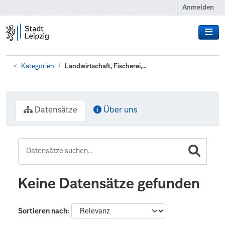
Zum Hauptinhalt wechseln
Anmelden
Kategorien
Landwirtschaft, Fischerei,...
Datensätze
Über uns
Keine Datensätze gefunden
Sortieren nach