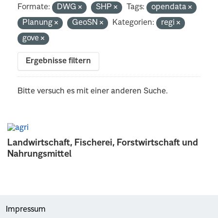
Formate:
DWG
SHP
Tags:
opendata
Planung
GeoSN
Kategorien:
regi
gove
Ergebnisse filtern
Bitte versuch es mit einer anderen Suche.
Landwirtschaft, Fischerei, Forstwirtschaft und
Nahrungsmittel
Impressum