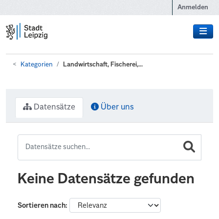
Zum Hauptinhalt wechseln
Anmelden
Kategorien
Landwirtschaft, Fischerei,...
Datensätze
Über uns
Keine Datensätze gefunden
Sortieren nach