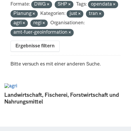
Formate:
DWG
SHP
Tags:
opendata
Planung
Kategorien:
just
tran
agri
regi
Organisationen:
amt-fuer-geoinformation
Ergebnisse filtern
Bitte versuch es mit einer anderen Suche.
Landwirtschaft, Fischerei, Forstwirtschaft und
Nahrungsmittel