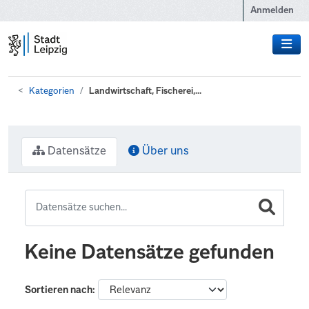
Zum Hauptinhalt wechseln
Anmelden
Kategorien
Landwirtschaft, Fischerei,...
Datensätze
Über uns
Keine Datensätze gefunden
Sortieren nach