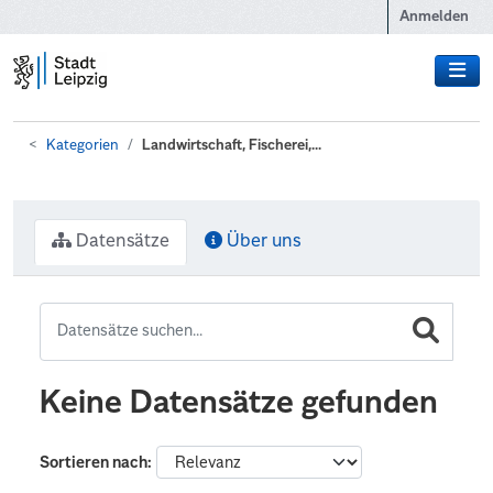
Zum Hauptinhalt wechseln
Anmelden
Kategorien
Landwirtschaft, Fischerei,...
Datensätze
Über uns
Keine Datensätze gefunden
Sortieren nach