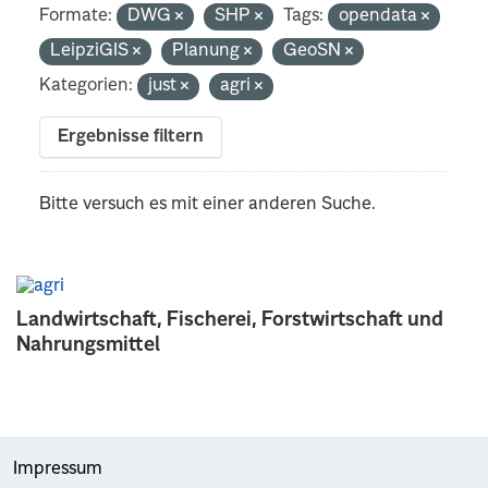
Formate:
DWG
SHP
Tags:
opendata
LeipziGIS
Planung
GeoSN
Kategorien:
just
agri
Ergebnisse filtern
Bitte versuch es mit einer anderen Suche.
Landwirtschaft, Fischerei, Forstwirtschaft und
Nahrungsmittel
Impressum