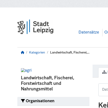
Zum Hauptinhalt wechseln
Datensätze
O
Kategorien
Landwirtschaft, Fischerei,...
Landwirtschaft, Fischerei,
Forstwirtschaft und
Nahrungsmittel
Organisationen
Ke