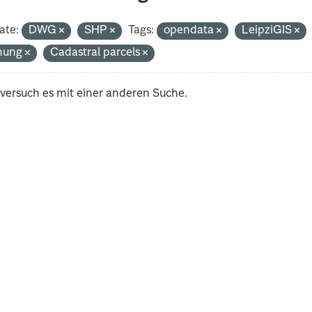
ate:
DWG
SHP
Tags:
opendata
LeipziGIS
nung
Cadastral parcels
 versuch es mit einer anderen Suche.