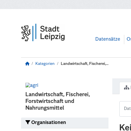
Zum Hauptinhalt wechseln
Datensätze
O
Kategorien
Landwirtschaft, Fischerei,...
Landwirtschaft, Fischerei,
Forstwirtschaft und
Nahrungsmittel
Organisationen
Ke