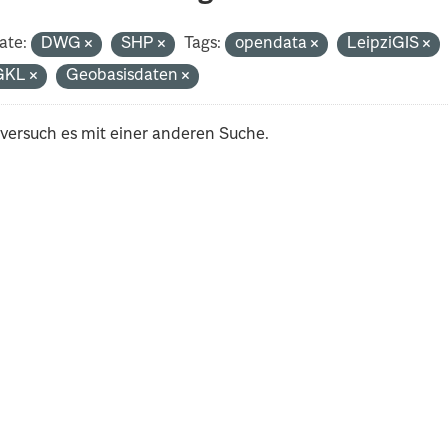
ate:
DWG
SHP
Tags:
opendata
LeipziGIS
GKL
Geobasisdaten
 versuch es mit einer anderen Suche.