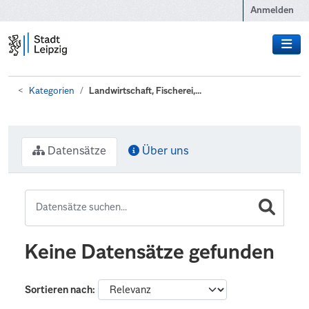
Zum Hauptinhalt wechseln
Anmelden
Kategorien
Landwirtschaft, Fischerei,...
Datensätze
Über uns
Keine Datensätze gefunden
Sortieren nach