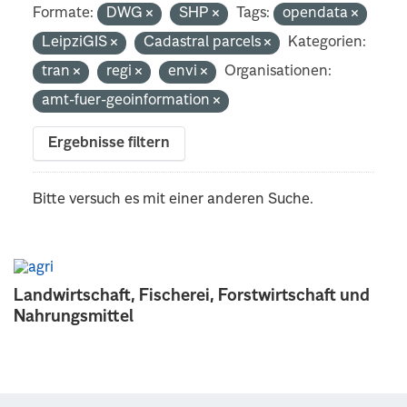
Formate:
DWG
SHP
Tags:
opendata
LeipziGIS
Cadastral parcels
Kategorien:
tran
regi
envi
Organisationen:
amt-fuer-geoinformation
Ergebnisse filtern
Bitte versuch es mit einer anderen Suche.
Landwirtschaft, Fischerei, Forstwirtschaft und
Nahrungsmittel