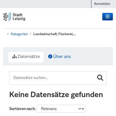
Zum Hauptinhalt wechseln
Anmelden
Kategorien
Landwirtschaft, Fischerei,...
Datensätze
Über uns
Keine Datensätze gefunden
Sortieren nach