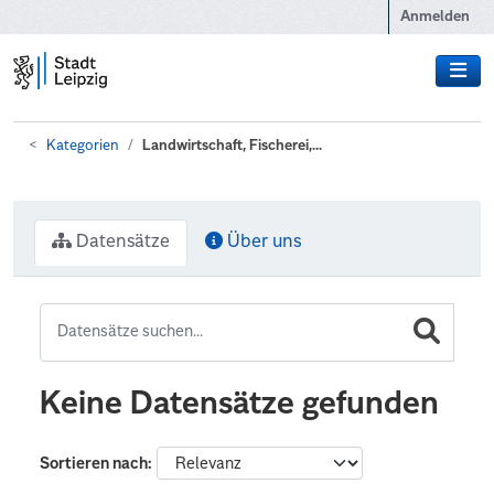
Zum Hauptinhalt wechseln
Anmelden
Kategorien
Landwirtschaft, Fischerei,...
Datensätze
Über uns
Keine Datensätze gefunden
Sortieren nach