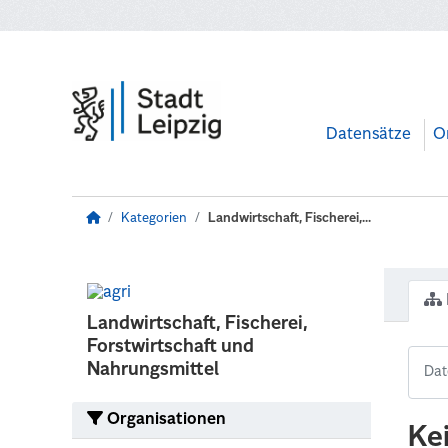
Zum Hauptinhalt wechseln
Datensätze
O
Kategorien
Landwirtschaft, Fischerei,...
Landwirtschaft, Fischerei,
Forstwirtschaft und
Nahrungsmittel
Organisationen
Ke