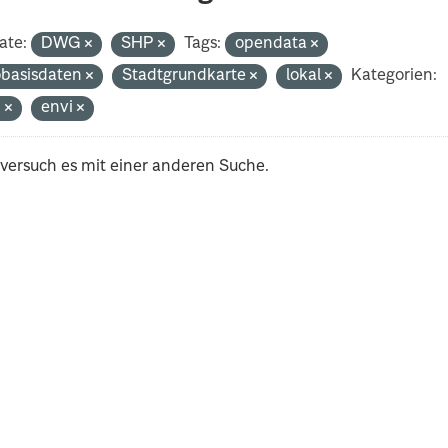
ate:
DWG
SHP
Tags:
opendata
basisdaten
Stadtgrundkarte
lokal
Kategorien:
n
envi
 versuch es mit einer anderen Suche.