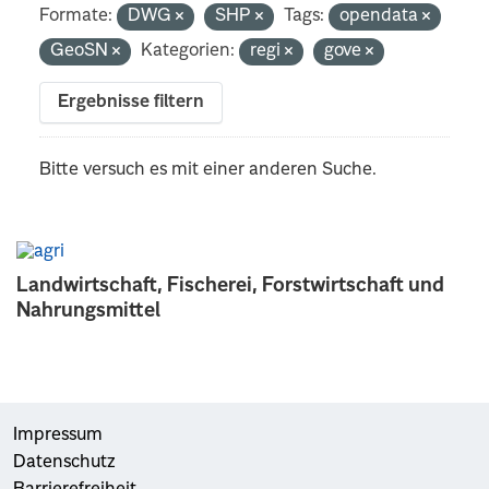
Formate:
DWG
SHP
Tags:
opendata
GeoSN
Kategorien:
regi
gove
Ergebnisse filtern
Bitte versuch es mit einer anderen Suche.
Landwirtschaft, Fischerei, Forstwirtschaft und
Nahrungsmittel
Impressum
Datenschutz