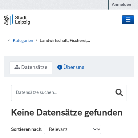
Zum Hauptinhalt wechseln
Anmelden
Kategorien
Landwirtschaft, Fischerei,...
Datensätze
Über uns
Keine Datensätze gefunden
Sortieren nach