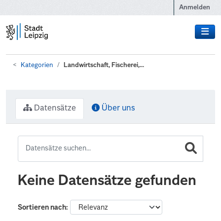
Zum Hauptinhalt wechseln
Anmelden
Kategorien
Landwirtschaft, Fischerei,...
Datensätze
Über uns
Keine Datensätze gefunden
Sortieren nach