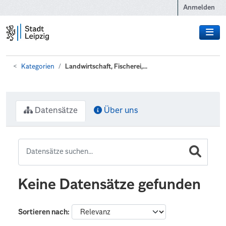
Zum Hauptinhalt wechseln
Anmelden
Kategorien
Landwirtschaft, Fischerei,...
Datensätze
Über uns
Keine Datensätze gefunden
Sortieren nach