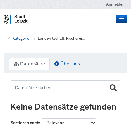
Zum Hauptinhalt wechseln
Anmelden
Kategorien
Landwirtschaft, Fischerei,...
Datensätze
Über uns
Keine Datensätze gefunden
Sortieren nach