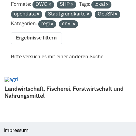
Formate:
DWG
SHP
Tags:
lokal
opendata
Stadtgrundkarte
GeoSN
Kategorien:
regi
envi
Ergebnisse filtern
Bitte versuch es mit einer anderen Suche.
Landwirtschaft, Fischerei, Forstwirtschaft und
Nahrungsmittel
Impressum