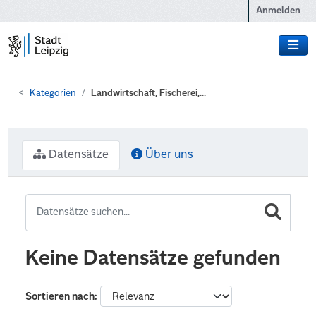
Zum Hauptinhalt wechseln
Anmelden
Kategorien
Landwirtschaft, Fischerei,...
Datensätze
Über uns
Keine Datensätze gefunden
Sortieren nach