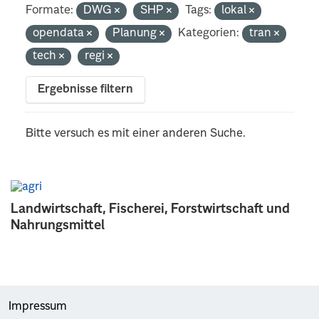
Formate:
DWG
SHP
Tags:
lokal
opendata
Planung
Kategorien:
tran
tech
regi
Ergebnisse filtern
Bitte versuch es mit einer anderen Suche.
Landwirtschaft, Fischerei, Forstwirtschaft und
Nahrungsmittel
Impressum