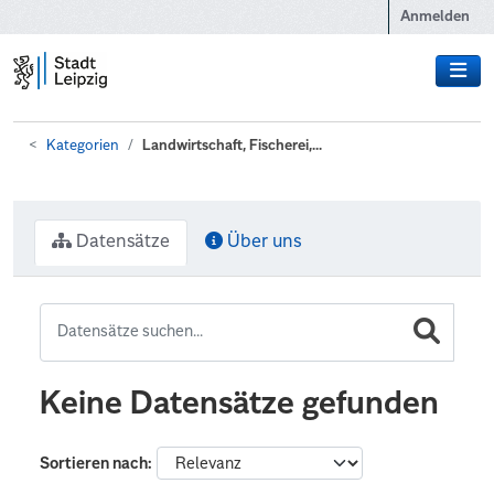
Zum Hauptinhalt wechseln
Anmelden
Kategorien
Landwirtschaft, Fischerei,...
Datensätze
Über uns
Keine Datensätze gefunden
Sortieren nach