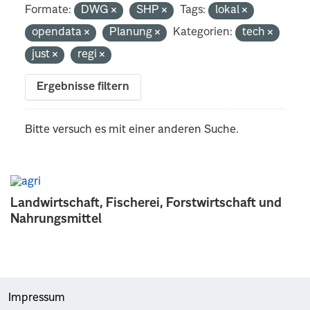
Formate:
DWG
SHP
Tags:
lokal
opendata
Planung
Kategorien:
tech
just
regi
Ergebnisse filtern
Bitte versuch es mit einer anderen Suche.
Landwirtschaft, Fischerei, Forstwirtschaft und
Nahrungsmittel
Impressum