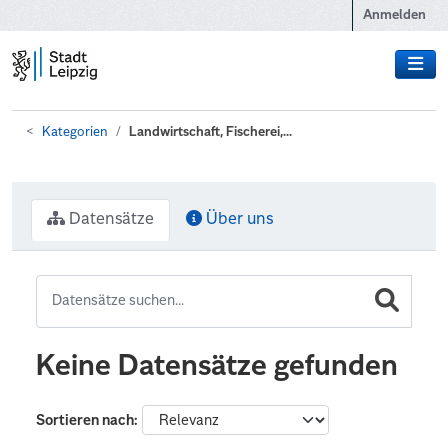
Zum Hauptinhalt wechseln
Anmelden
Kategorien
Landwirtschaft, Fischerei,...
Datensätze
Über uns
Keine Datensätze gefunden
Sortieren nach