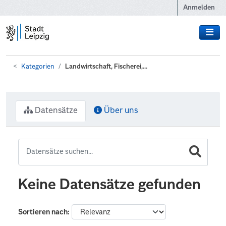
Zum Hauptinhalt wechseln
Anmelden
Kategorien
Landwirtschaft, Fischerei,...
Datensätze
Über uns
Keine Datensätze gefunden
Sortieren nach