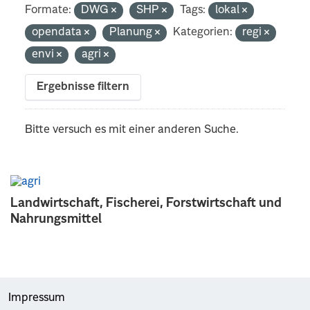
Formate:
DWG
SHP
Tags:
lokal
opendata
Planung
Kategorien:
regi
envi
agri
Ergebnisse filtern
Bitte versuch es mit einer anderen Suche.
Landwirtschaft, Fischerei, Forstwirtschaft und
Nahrungsmittel
Impressum