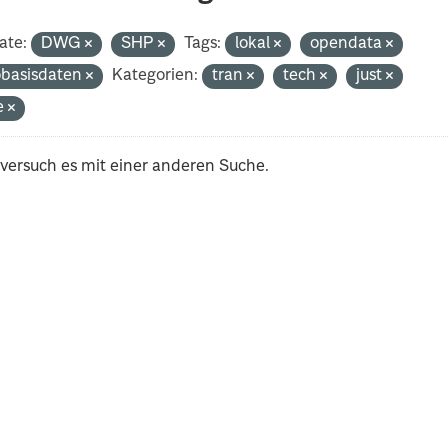
ate:
DWG
SHP
Tags:
lokal
opendata
basisdaten
Kategorien:
tran
tech
just
e
 versuch es mit einer anderen Suche.