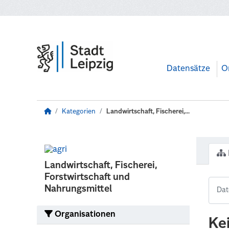
Zum Hauptinhalt wechseln
Datensätze
O
Kategorien
Landwirtschaft, Fischerei,...
Landwirtschaft, Fischerei,
Forstwirtschaft und
Nahrungsmittel
Organisationen
Ke