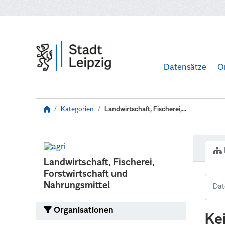
Zum Hauptinhalt wechseln
Datensätze
O
Kategorien
Landwirtschaft, Fischerei,...
Landwirtschaft, Fischerei,
Forstwirtschaft und
Nahrungsmittel
Organisationen
Ke