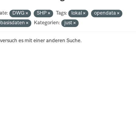
ate:
DWG
SHP
Tags:
lokal
opendata
basisdaten
Kategorien:
just
 versuch es mit einer anderen Suche.