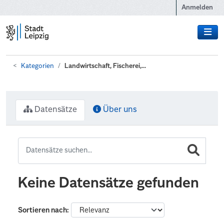
Zum Hauptinhalt wechseln
Anmelden
Kategorien
Landwirtschaft, Fischerei,...
Datensätze
Über uns
Keine Datensätze gefunden
Sortieren nach