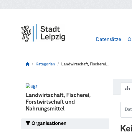
Zum Hauptinhalt wechseln
Datensätze
O
Kategorien
Landwirtschaft, Fischerei,...
Landwirtschaft, Fischerei,
Forstwirtschaft und
Nahrungsmittel
Organisationen
Ke