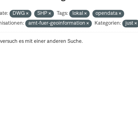
ate:
DWG
SHP
Tags:
lokal
opendata
isationen:
amt-fuer-geoinformation
Kategorien:
just
 versuch es mit einer anderen Suche.