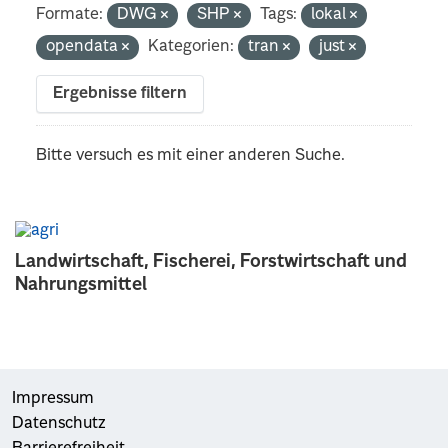
Formate:
DWG
SHP
Tags:
lokal
opendata
Kategorien:
tran
just
Ergebnisse filtern
Bitte versuch es mit einer anderen Suche.
Landwirtschaft, Fischerei, Forstwirtschaft und
Nahrungsmittel
Impressum
Datenschutz