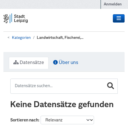
Zum Hauptinhalt wechseln
Anmelden
Kategorien
Landwirtschaft, Fischerei,...
Datensätze
Über uns
Keine Datensätze gefunden
Sortieren nach