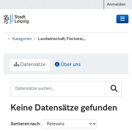
Zum Hauptinhalt wechseln
Anmelden
Kategorien
Landwirtschaft, Fischerei,...
Datensätze
Über uns
Keine Datensätze gefunden
Sortieren nach