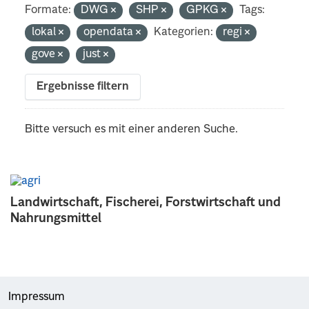
Formate:
DWG
SHP
GPKG
Tags:
lokal
opendata
Kategorien:
regi
gove
just
Ergebnisse filtern
Bitte versuch es mit einer anderen Suche.
Landwirtschaft, Fischerei, Forstwirtschaft und
Nahrungsmittel
Impressum