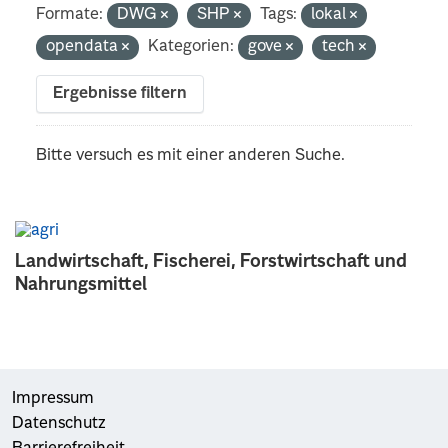
Formate:
DWG
SHP
Tags:
lokal
opendata
Kategorien:
gove
tech
Ergebnisse filtern
Bitte versuch es mit einer anderen Suche.
Landwirtschaft, Fischerei, Forstwirtschaft und
Nahrungsmittel
Impressum
Datenschutz