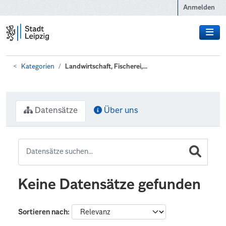
Zum Hauptinhalt wechseln
Anmelden
Kategorien
Landwirtschaft, Fischerei,...
Datensätze
Über uns
Keine Datensätze gefunden
Sortieren nach