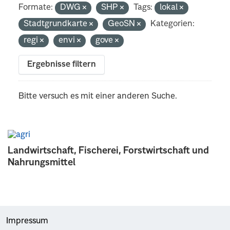
Formate:
DWG
SHP
Tags:
lokal
Stadtgrundkarte
GeoSN
Kategorien:
regi
envi
gove
Ergebnisse filtern
Bitte versuch es mit einer anderen Suche.
Landwirtschaft, Fischerei, Forstwirtschaft und
Nahrungsmittel
Impressum