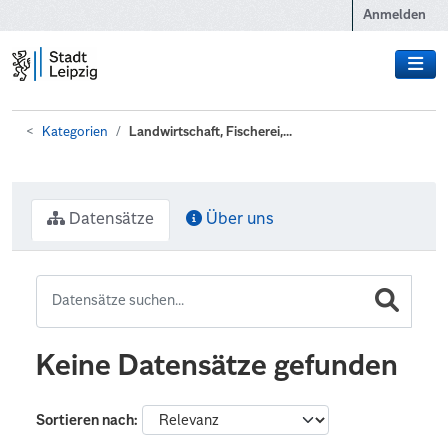
Zum Hauptinhalt wechseln
Anmelden
Kategorien
Landwirtschaft, Fischerei,...
Datensätze
Über uns
Keine Datensätze gefunden
Sortieren nach