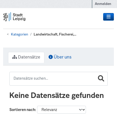
Zum Hauptinhalt wechseln
Anmelden
Kategorien
Landwirtschaft, Fischerei,...
Datensätze
Über uns
Keine Datensätze gefunden
Sortieren nach