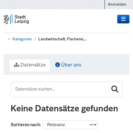
Zum Hauptinhalt wechseln
Anmelden
Kategorien
Landwirtschaft, Fischerei,...
Datensätze
Über uns
Keine Datensätze gefunden
Sortieren nach