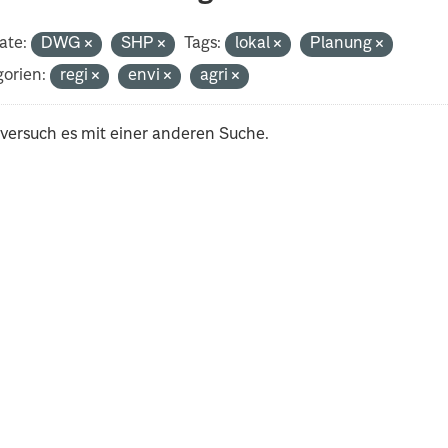
ate:
DWG
SHP
Tags:
lokal
Planung
orien:
regi
envi
agri
 versuch es mit einer anderen Suche.