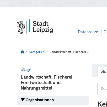
Zum Hauptinhalt wechseln
Datensätze
O
Kategorien
Landwirtschaft, Fischerei,...
Landwirtschaft, Fischerei,
Forstwirtschaft und
Nahrungsmittel
Organisationen
Ke