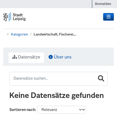
Zum Hauptinhalt wechseln
Anmelden
Kategorien
Landwirtschaft, Fischerei,...
Datensätze
Über uns
Keine Datensätze gefunden
Sortieren nach