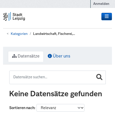
Zum Hauptinhalt wechseln
Anmelden
Kategorien
Landwirtschaft, Fischerei,...
Datensätze
Über uns
Keine Datensätze gefunden
Sortieren nach