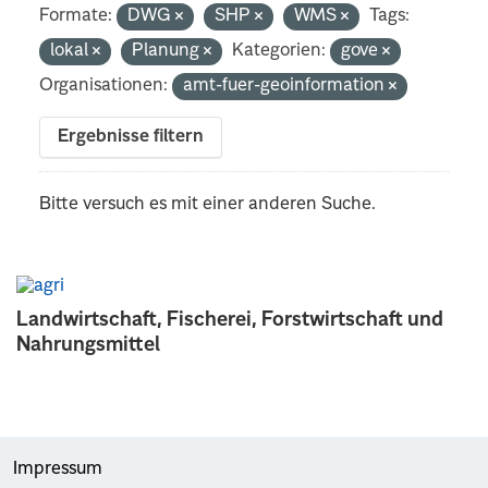
Formate:
DWG
SHP
WMS
Tags:
lokal
Planung
Kategorien:
gove
Organisationen:
amt-fuer-geoinformation
Ergebnisse filtern
Bitte versuch es mit einer anderen Suche.
Landwirtschaft, Fischerei, Forstwirtschaft und
Nahrungsmittel
Impressum