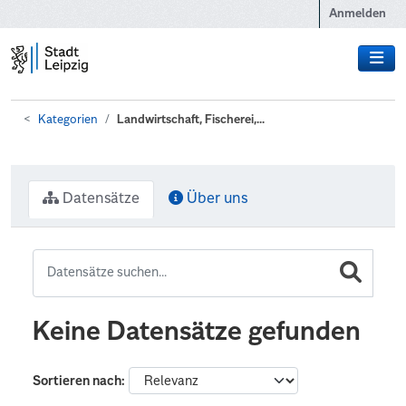
Zum Hauptinhalt wechseln
Anmelden
Kategorien
Landwirtschaft, Fischerei,...
Datensätze
Über uns
Keine Datensätze gefunden
Sortieren nach