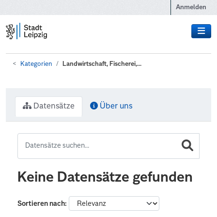
Zum Hauptinhalt wechseln
Anmelden
Kategorien
Landwirtschaft, Fischerei,...
Datensätze
Über uns
Keine Datensätze gefunden
Sortieren nach