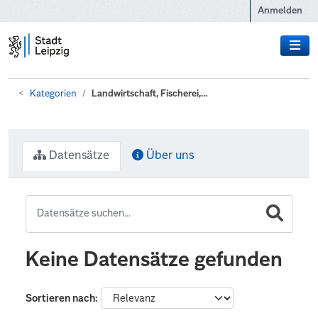
Zum Hauptinhalt wechseln
Anmelden
Kategorien
Landwirtschaft, Fischerei,...
Datensätze
Über uns
Keine Datensätze gefunden
Sortieren nach