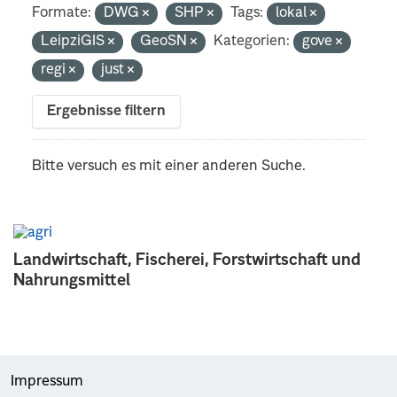
Formate:
DWG
SHP
Tags:
lokal
LeipziGIS
GeoSN
Kategorien:
gove
regi
just
Ergebnisse filtern
Bitte versuch es mit einer anderen Suche.
Landwirtschaft, Fischerei, Forstwirtschaft und
Nahrungsmittel
Impressum