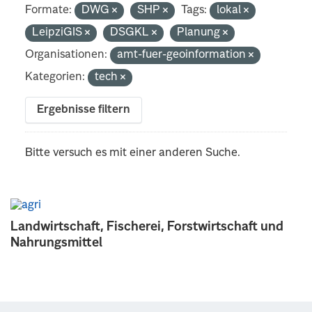
Formate:
DWG
SHP
Tags:
lokal
LeipziGIS
DSGKL
Planung
Organisationen:
amt-fuer-geoinformation
Kategorien:
tech
Ergebnisse filtern
Bitte versuch es mit einer anderen Suche.
Landwirtschaft, Fischerei, Forstwirtschaft und
Nahrungsmittel