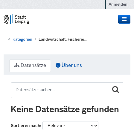
Zum Hauptinhalt wechseln
Anmelden
Kategorien
Landwirtschaft, Fischerei,...
Datensätze
Über uns
Keine Datensätze gefunden
Sortieren nach