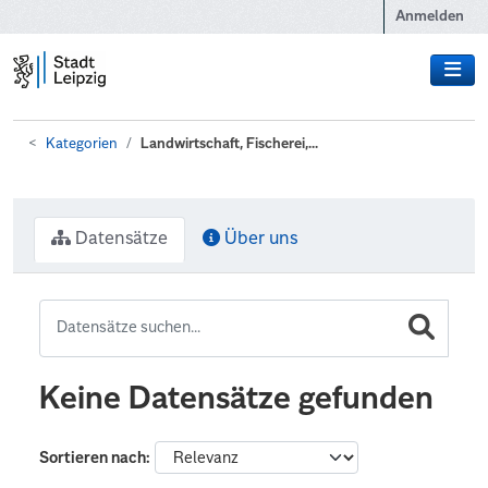
Zum Hauptinhalt wechseln
Anmelden
Kategorien
Landwirtschaft, Fischerei,...
Datensätze
Über uns
Keine Datensätze gefunden
Sortieren nach